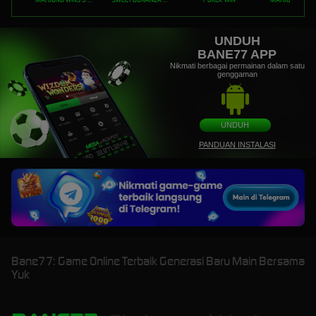
UNDUH
BANE77 APP
Nikmati berbagai permainan dalam satu
genggaman
UNDUH
PANDUAN INSTALASI
Bane77: Game Online Terbaik Generasi Baru Main Bersama
Yuk