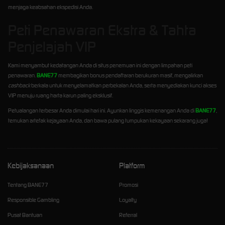
menjaga keabsahan ekspedisi Anda.
Peti Penawaran Ekstra & Tahta
Penjelajah VIP
Kami menyambut kedatangan Anda di situs penemuan ini dengan limpahan peti
penawaran.
BANE77
membagikan bonus pendaftaran berukuran masif, mengalirkan
cashback
berkala untuk menyelamatkan perbekalan Anda, serta menyediakan kunci akses
VIP menuju ruang harta karun paling eksklusif.
Petualangan terbesar Anda dimulai hari ini. Ayunkan linggis kemenangan Anda di
BANE77
,
temukan artefak kejayaan Anda, dan bawa pulang tumpukan kekayaan sekarang juga!
Kebijaksanaan
Platform
Tentang BANE77
Promosi
Responsible Gambling
Loyalty
Pusat Bantuan
Referral