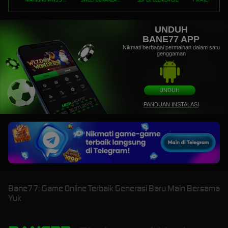
UNDUH
BANE77 APP
Nikmati berbagai permainan dalam satu
genggaman
UNDUH
PANDUAN INSTALASI
Bane77: Game Online Terbaik Generasi Baru Main Bersama
Yuk