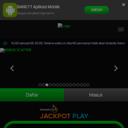
×
BANE77 Aplikasi Mobile
UNDUH
Jangan tampilkan lagi hari ini
i 03.30.00 sampai 08.30.00. Selama waktu ini, Nex4D permainan tidak akan tersedia. Kami m
Daftar
Masuk
JACKPOT
PLAY