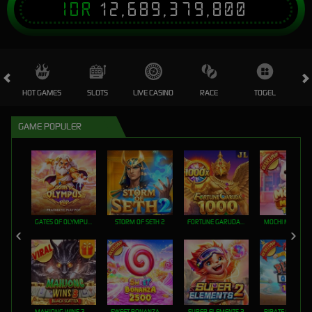
IDR
12,689,379,800
HOT GAMES
SLOTS
LIVE CASINO
RACE
TOGEL
OL
GAME POPULER
GATES OF OLYMPUS POP
STORM OF SETH 2
FORTUNE GARUDA 1000
MOCHI MANIA 1
MAHJONG WINS 3 – BLACK SCATTER
SWEET BONANZA 2500
SUPER ELEMENTS 2
PIRATE QUEST 1