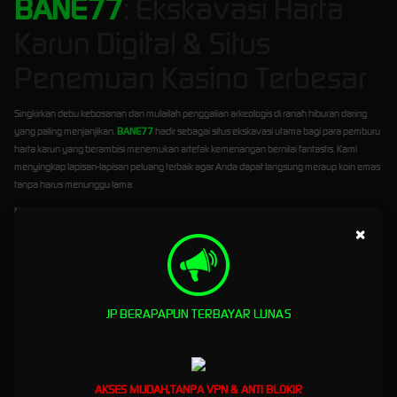
BANE77
: Ekskavasi Harta
Karun Digital & Situs
Penemuan Kasino Terbesar
Singkirkan debu kebosanan dan mulailah penggalian arkeologis di ranah hiburan daring
yang paling menjanjikan.
BANE77
hadir sebagai situs ekskavasi utama bagi para pemburu
harta karun yang berambisi menemukan artefak kemenangan bernilai fantastis. Kami
menyingkap lapisan-lapisan peluang terbaik agar Anda dapat langsung meraup koin emas
tanpa harus menunggu lama.
Navigasikan ekspedisi Anda melintasi peta global yang mencakup lebih dari 10.000 bursa
sportsbook
setiap bulannya.
BANE77
menyajikan koordinat
odds
paling akurat untuk
×
menuntun Anda menuju kemenangan telak. Di sisi lain,
BANE77
Casino menyimpan ruang
bawah tanah penuh peninggalan berharga. Pecahkan teka-teki gulungan
Slot Gacor
yang
meledak-ledak, putar roda purba di meja
Roulette
, atau buka peti rahasia bersama
dealer
profesional dalam sesi
Live Baccarat
yang mendebarkan.
JP BERAPAPUN TERBAYAR LUNAS
Brankas Batu Karang Keamanan
& Peta Privasi Tersembunyi
AKSES MUDAH,TANPA VPN & ANTI BLOKIR