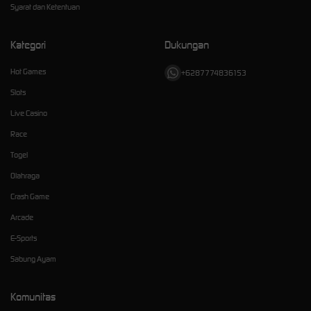
Syarat dan Ketentuan
Kategori
Dukungan
Hot Games
+6287774836153
Slots
Live Casino
Race
Togel
Olahraga
Crash Game
Arcade
E-Sports
Sabung Ayam
Komunitas