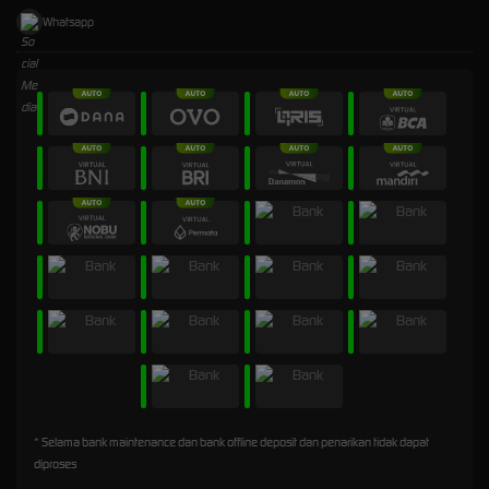
Whatsapp
* Selama bank maintenance dan bank offline deposit dan penarikan tidak dapat
diproses