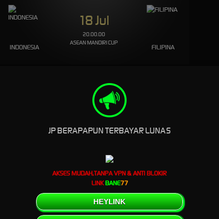
18 Jul
20.00.00
ASEAN MANDIRI CUP
INDONESIA
FILIPINA
21 Jul
19.00.00
ASEAN MANDIRI CUP
INDONESIA
MALAYSIA
JP BERAPAPUN TERBAYAR LUNAS
AKSES MUDAH,TANPA VPN & ANTI BLOKIR
UNDUH APLIK
LINK
BANE
77
BANE77 APP
HEYLINK
Nikmati berbagai pe