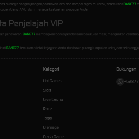
si strategis dengan jaringan perbankan lokal dan dompet digital mutakhir, sistem kasir
BANE77
m
i-Pencucian Uang (AML) demi menjaga keabsahan ekspedisi Anda.
ta Penjelajah VIP
peti penawaran.
BANE77
membagikan bonus pendaftaran berukuran masif, mengalirkan
cashbac
da di
BANE77
, temukan artefak kejayaan Anda, dan bawa pulang tumpukan kekayaan sekarang ju
Kategori
Dukungan
Hot Games
+62877
Slots
Live Casino
Race
Togel
Olahraga
Crash Game