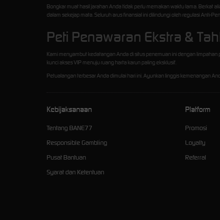
Bongkar muat hasil jarahan Anda tidak perlu memakan waktu lama. Berkat alian
dalam sekejap mata. Seluruh arus finansial ini dilindungi oleh regulasi Ant
Peti Penawaran Ekstra & Tah
Kami menyambut kedatangan Anda di situs penemuan ini dengan limpahan 
kunci akses VIP menuju ruang harta karun paling eksklusif.
Petualangan terbesar Anda dimulai hari ini. Ayunkan linggis kemenangan An
Kebijaksanaan
Platform
Tentang BANE77
Promosi
Responsible Gambling
Loyalty
Pusat Bantuan
Referral
Syarat dan Ketentuan