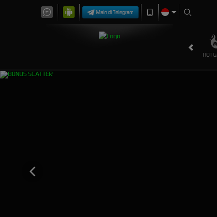
Main di Telegram
HOT 