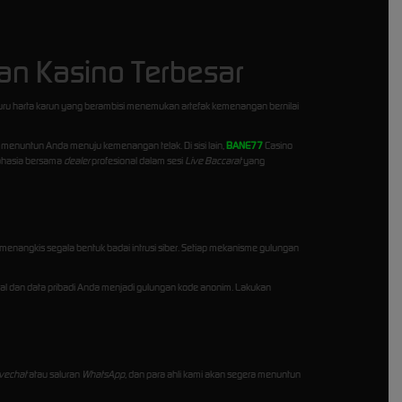
uan Kasino Terbesar
uru harta karun yang berambisi menemukan artefak kemenangan bernilai
 menuntun Anda menuju kemenangan telak. Di sisi lain,
BANE77
Casino
 rahasia bersama
dealer
profesional dalam sesi
Live Baccarat
yang
i, menangkis segala bentuk badai intrusi siber. Setiap mekanisme gulungan
al dan data pribadi Anda menjadi gulungan kode anonim. Lakukan
vechat
atau saluran
WhatsApp
, dan para ahli kami akan segera menuntun