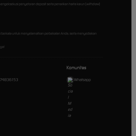
engeksekusi penyetoran deposit serta penarikan harta karun (
withdraw
)
k
berkala untuk menyelamatkan perbekalan Anda, serta menyediakan
ga!
Komunitas
74836153
Whatsapp