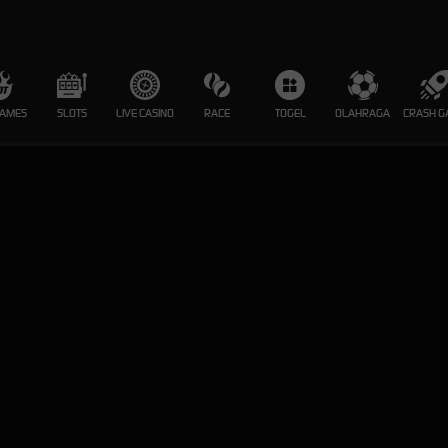
GAMES
SLOTS
LIVE CASINO
RACE
TOGEL
OLAHRAGA
CRASH 