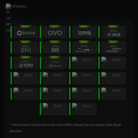
Whatsapp
* Selama bank maintenance dan bank offline deposit dan penarikan tidak dapat
diproses