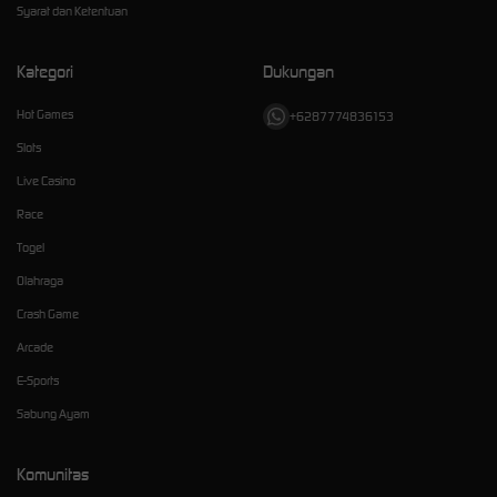
Syarat dan Ketentuan
Kategori
Dukungan
Hot Games
+6287774836153
Slots
Live Casino
Race
Togel
Olahraga
Crash Game
Arcade
E-Sports
Sabung Ayam
Komunitas