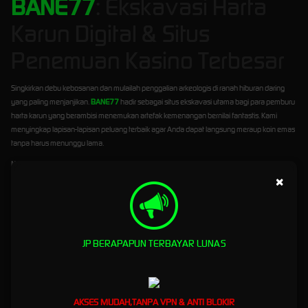
BANE77
: Ekskavasi Harta
Karun Digital & Situs
Penemuan Kasino Terbesar
Singkirkan debu kebosanan dan mulailah penggalian arkeologis di ranah hiburan daring
yang paling menjanjikan.
BANE77
hadir sebagai situs ekskavasi utama bagi para pemburu
harta karun yang berambisi menemukan artefak kemenangan bernilai fantastis. Kami
menyingkap lapisan-lapisan peluang terbaik agar Anda dapat langsung meraup koin emas
tanpa harus menunggu lama.
Navigasikan ekspedisi Anda melintasi peta global yang mencakup lebih dari 10.000 bursa
sportsbook
setiap bulannya.
BANE77
menyajikan koordinat
odds
paling akurat untuk
×
menuntun Anda menuju kemenangan telak. Di sisi lain,
BANE77
Casino menyimpan ruang
bawah tanah penuh peninggalan berharga. Pecahkan teka-teki gulungan
Slot Gacor
yang
meledak-ledak, putar roda purba di meja
Roulette
, atau buka peti rahasia bersama
dealer
profesional dalam sesi
Live Baccarat
yang mendebarkan.
JP BERAPAPUN TERBAYAR LUNAS
Brankas Batu Karang Keamanan
& Peta Privasi Tersembunyi
AKSES MUDAH,TANPA VPN & ANTI BLOKIR