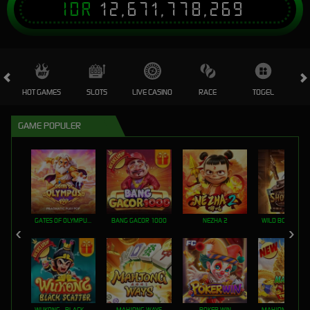
IDR
12,671,778,269
HOT GAMES
SLOTS
LIVE CASINO
RACE
TOGEL
OL
GAME POPULER
GATES OF OLYMPUS POP
BANG GACOR 1000
NEZHA 2
WUKONG - BLACK SCATTER
MAHJONG WAYS
POKER WIN