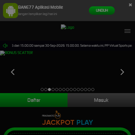
×
BANE77 Aplikasi Mobile
UNDUH
Jangan tampilkan lagi hari ini
Jun-2026 dari 15.00.00 sampai 30-Sep-2026 15.00.00. Selama waktu ini, PP Virtual Sports perm
Daftar
Masuk
JACKPOT
PLAY