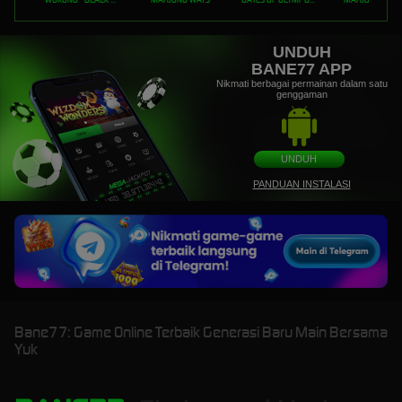
UNDUH
BANE77 APP
Nikmati berbagai permainan dalam satu
genggaman
UNDUH
PANDUAN INSTALASI
Bane77: Game Online Terbaik Generasi Baru Main Bersama
Yuk