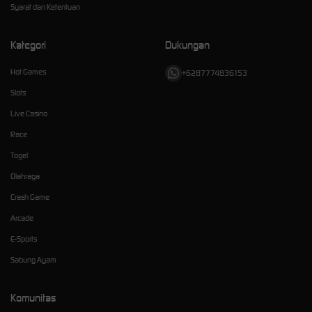
Syarat dan Ketentuan
Kategori
Dukungan
Hot Games
+6287774836153
Slots
Live Casino
Race
Togel
Olahraga
Crash Game
Arcade
E-Sports
Sabung Ayam
Komunitas