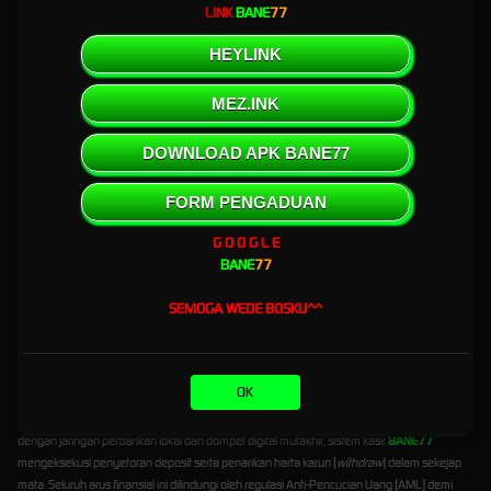
Harta karun terbaik memerlukan perlindungan brankas bawah tanah yang kokoh.
BANE77
LINK
BANE
77
mengunci seluruh infrastruktur jaringannya dengan enkripsi kriptografik tingkat tinggi,
menangkis segala bentuk badai intrusi siber. Setiap mekanisme gulungan di dalam situs
HEYLINK
BANE77
telah diuji oleh para ahli independen, menggaransi sistem
fair play
yang murni
tanpa ada rekayasa buatan.
MEZ.INK
Peta perjalanan dan identitas Anda tersimpan aman di dalam ruang rahasia yang tak
tersentuh. Mematuhi pakta kerahasiaan global,
BANE77
menyamarkan rekam jejak
DOWNLOAD APK BANE77
finansial dan data pribadi Anda menjadi gulungan kode anonim. Lakukan perburuan harta
karun dengan ketenangan mutlak tanpa rasa khawatir.
FORM PENGADUAN
Tim Ekspedisi 24 Jam & Bongkar
G O O G L E
BANE
77
Muat Harta Kilat
SEMOGA WEDE BOSKU^^
Kehilangan arah di tengah reruntuhan misterius? Tim pemandu ekspedisi
BANE77
bersiaga penuh selama 24 jam nonstop setiap harinya. Kirimkan sinyal Anda melalui portal
Livechat
atau saluran
WhatsApp
, dan para ahli kami akan segera menuntun Anda keluar
dari segala kendala teknis.
OK
Bongkar muat hasil jarahan Anda tidak perlu memakan waktu lama. Berkat aliansi strategis
dengan jaringan perbankan lokal dan dompet digital mutakhir, sistem kasir
BANE77
mengeksekusi penyetoran deposit serta penarikan harta karun (
withdraw
) dalam sekejap
mata. Seluruh arus finansial ini dilindungi oleh regulasi Anti-Pencucian Uang (AML) demi