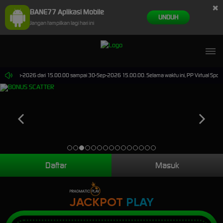
×
BANE77 Aplikasi Mobile
UNDUH
Jangan tampilkan lagi hari ini
da 30-Jun-2026 dari 15.00.00 sampai 30-Sep-2026 15.00.00. Selama waktu ini, PP Virtual Sport
Daftar
Masuk
JACKPOT
PLAY