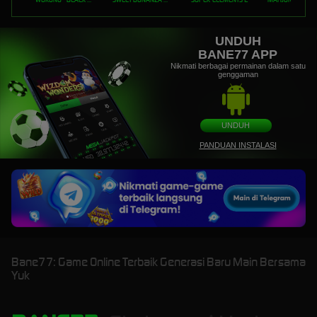
UNDUH
BANE77 APP
Nikmati berbagai permainan dalam satu
genggaman
UNDUH
PANDUAN INSTALASI
Bane77: Game Online Terbaik Generasi Baru Main Bersama
Yuk