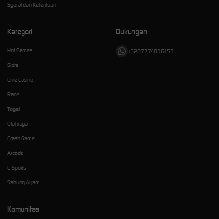
Syarat dan Ketentuan
Kategori
Dukungan
Hot Games
+6287774836153
Slots
Live Casino
Race
Togel
Olahraga
Crash Game
Arcade
E-Sports
Sabung Ayam
Komunitas