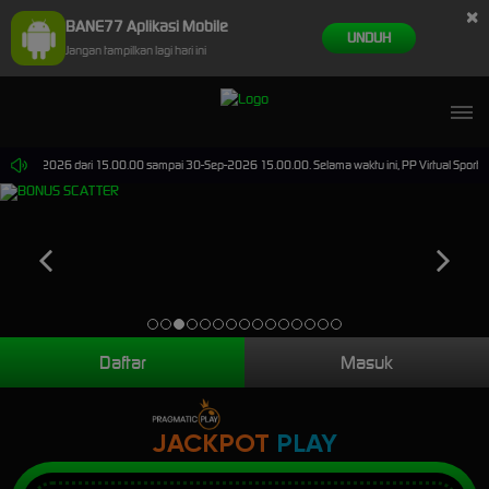
×
BANE77 Aplikasi Mobile
UNDUH
Jangan tampilkan lagi hari ini
 30-Jun-2026 dari 15.00.00 sampai 30-Sep-2026 15.00.00. Selama waktu ini, PP Virtual Sports 
Daftar
Masuk
JACKPOT
PLAY