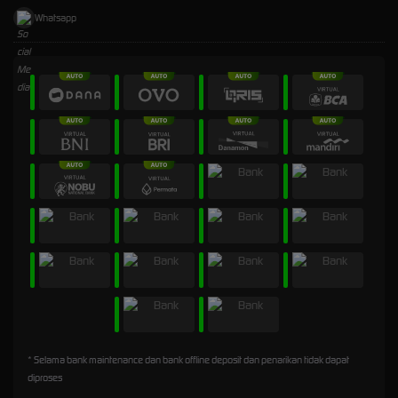
Whatsapp
* Selama bank maintenance dan bank offline deposit dan penarikan tidak dapat
diproses