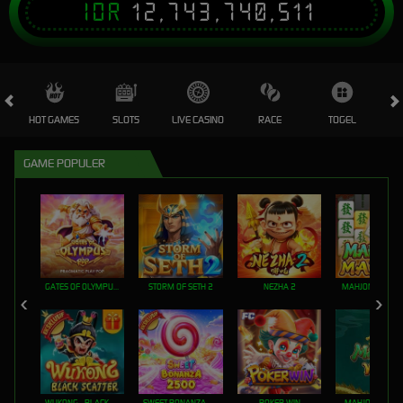
IDR
12,743,740,511
HOT GAMES
SLOTS
LIVE CASINO
RACE
TOGEL
OL
GAME POPULER
GATES OF OLYMPUS POP
STORM OF SETH 2
NEZHA 2
MAHJONG MAX
WUKONG - BLACK SCATTER
SWEET BONANZA 2500
POKER WIN
MAHJONG WAYS