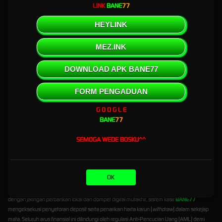
Harta karun terbaik memerlukan perlindungan brankas bawah tanah yang kokoh.
BANE77
LINK
BANE
77
mengunci seluruh infrastruktur jaringannya dengan enkripsi kriptografik tingkat tinggi,
menangkis segala bentuk badai intrusi siber. Setiap mekanisme gulungan di dalam situs
HEYLINK
BANE77
telah diuji oleh para ahli independen, menggaransi sistem
fair play
yang murni
tanpa ada rekayasa buatan.
MEZ.INK
Peta perjalanan dan identitas Anda tersimpan aman di dalam ruang rahasia yang tak
tersentuh. Mematuhi pakta kerahasiaan global,
BANE77
menyamarkan rekam jejak
DOWNLOAD APK BANE77
finansial dan data pribadi Anda menjadi gulungan kode anonim. Lakukan perburuan harta
karun dengan ketenangan mutlak tanpa rasa khawatir.
FORM PENGADUAN
Tim Ekspedisi 24 Jam & Bongkar
G O O G L E
BANE
77
Muat Harta Kilat
SEMOGA WEDE BOSKU^^
Kehilangan arah di tengah reruntuhan misterius? Tim pemandu ekspedisi
BANE77
bersiaga penuh selama 24 jam nonstop setiap harinya. Kirimkan sinyal Anda melalui portal
Livechat
atau saluran
WhatsApp
, dan para ahli kami akan segera menuntun Anda keluar
dari segala kendala teknis.
OK
Bongkar muat hasil jarahan Anda tidak perlu memakan waktu lama. Berkat aliansi strategis
dengan jaringan perbankan lokal dan dompet digital mutakhir, sistem kasir
BANE77
mengeksekusi penyetoran deposit serta penarikan harta karun (
withdraw
) dalam sekejap
mata. Seluruh arus finansial ini dilindungi oleh regulasi Anti-Pencucian Uang (AML) demi